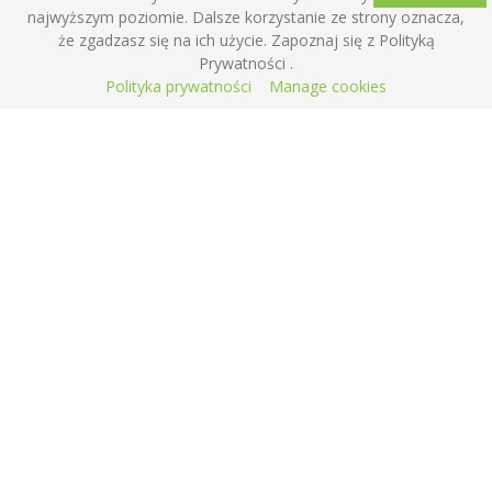
Chleb na jesień z orzechami
najwyższym poziomie. Dalsze korzystanie ze strony oznacza,
że zgadzasz się na ich użycie. Zapoznaj się z Polityką
Bursztynek
Prywatności .
Polityka prywatności
Manage cookies
Najnowsze komentarze
Justyna Druzynska
-
Zabezpieczone: Borowina
Halloween reportaż
agnieszka
-
Chleb pszenny z sezamem
agnieszka
-
Pavlova dla przyjaciół
agnieszka
-
Śpiewajmy z dziećmi – Ta Dorotka
agnieszka
-
Zabezpieczone: Bal karnawałowy Borowina
2021