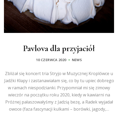
Pavlova dla przyjaciół
10 CZERWCA 2020
NEWS
Zbliżał się koncert tria Stryjo w Muzycznej Kroplówce u
Jadźki Kłapy i zastanawiałam się, co by tu upiec dobrego
w ramach niespodzianki. Przypomniał mi się zimowy
wieczór na początku roku 2020, kiedy w kawiarni na
Próżnej pałaszowałyśmy z Jadzią bezę, a Radek wyjadał
owoce (faza fascynacji kulkami – borówki, jagody,…