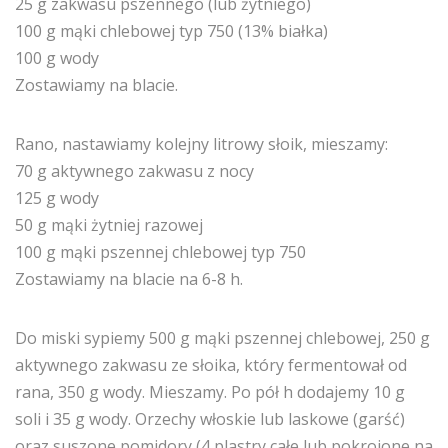
25 g zakwasu pszennego (lub żytniego)
100 g mąki chlebowej typ 750 (13% białka)
100 g wody
Zostawiamy na blacie.
Rano, nastawiamy kolejny litrowy słoik, mieszamy:
70 g aktywnego zakwasu z nocy
125 g wody
50 g mąki żytniej razowej
100 g mąki pszennej chlebowej typ 750
Zostawiamy na blacie na 6-8 h.
Do miski sypiemy 500 g mąki pszennej chlebowej, 250 g
aktywnego zakwasu ze słoika, który fermentował od
rana, 350 g wody. Mieszamy. Po pół h dodajemy 10 g
soli i 35 g wody. Orzechy włoskie lub laskowe (garść)
oraz suszone pomidory (4 plastry całe lub pokrojone na