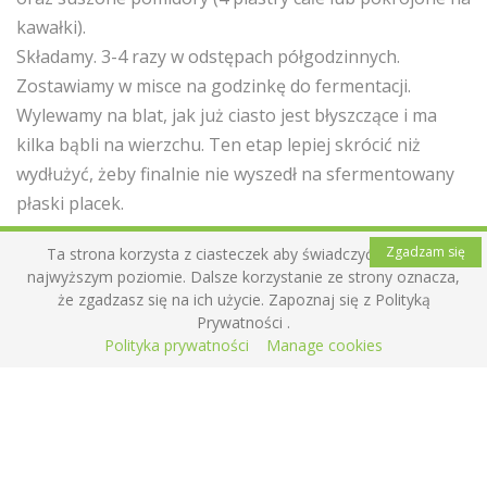
kawałki).
Składamy. 3-4 razy w odstępach półgodzinnych.
Zostawiamy w misce na godzinkę do fermentacji.
Wylewamy na blat, jak już ciasto jest błyszczące i ma
kilka bąbli na wierzchu. Ten etap lepiej skrócić niż
wydłużyć, żeby finalnie nie wyszedł na sfermentowany
płaski placek.
Potem pre-shape
. Odpoczynek glutenu. Final-shape. Do
Zgadzam się
Ta strona korzysta z ciasteczek aby świadczyć usługi na
koszyka siup! I do lodowki na całą noc, jakieś 12 h. Rano
najwyższym poziomie. Dalsze korzystanie ze strony oznacza,
nagrzewamy gar przez 30 min. w temp. 250 st. C.
że zgadzasz się na ich użycie. Zapoznaj się z Polityką
Pieczemy z pokrywką – 30 min, bez pokrywki – 20 min.
Prywatności .
Polityka prywatności
Manage cookies
Smacz!