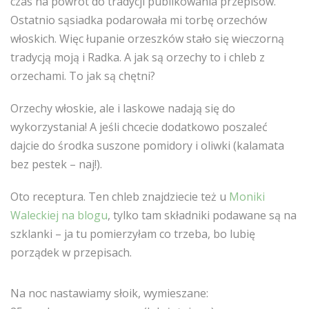
czas na powrót do tradycji publikowania przepisów.
Ostatnio sąsiadka podarowała mi torbę orzechów
włoskich. Więc łupanie orzeszków stało się wieczorną
tradycją moją i Radka. A jak są orzechy to i chleb z
orzechami. To jak są chętni?
Orzechy włoskie, ale i laskowe nadają się do
wykorzystania! A jeśli chcecie dodatkowo poszaleć
dajcie do środka suszone pomidory i oliwki (kalamata
bez pestek – naj!).
Oto receptura. Ten chleb znajdziecie też u
Moniki
Waleckiej na blogu
, tylko tam składniki podawane są na
szklanki – ja tu pomierzyłam co trzeba, bo lubię
porządek w przepisach.
Na noc nastawiamy słoik, wymieszane: