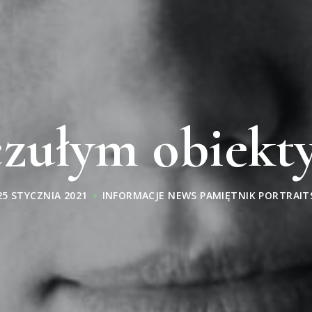
zułym obiekt
25 STYCZNIA 2021
INFORMACJE
NEWS
PAMIĘTNIK
PORTRAIT