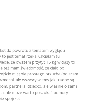
etekst do powrotu z tematem wyglądu
 to jest temat rzeka. Chciałam tu
ecie, że owszem przytyć 15 kg w ciąży to
ale też mam świadomość, że ciało po
rozejście mięśnia prostego brzucha (polecam
 wzmocni, ale wszyscy wiemy jak trudne są
o dom, partnera, dziecko, ale właśnie o samą
nia, ale może warto poszukać pomocy
bie spojrzeć.