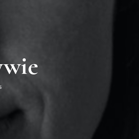
ywie
S