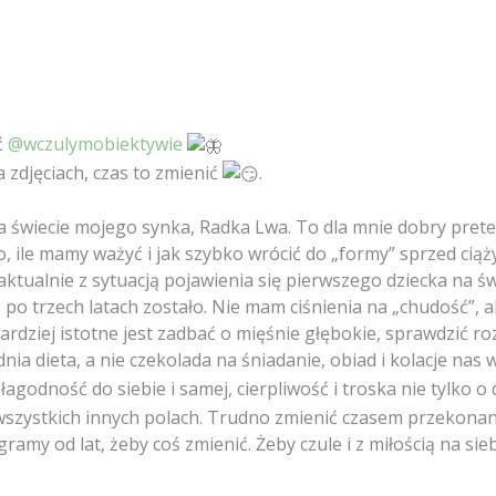
ć
@wczulymobiektywie
 zdjęciach, czas to zmienić
.
ę na świecie mojego synka, Radka Lwa. To dla mnie dobry pr
 ile mamy ważyć i jak szybko wrócić do „formy” sprzed ciąży
ualnie z sytuacją pojawienia się pierwszego dziecka na świ
g po trzech latach zostało. Nie mam ciśnienia na „chudość”, 
bardziej istotne jest zadbać o mięśnie głębokie, sprawdzić 
dnia dieta, a nie czekolada na śniadanie, obiad i kolacje nas
e łagodność do siebie i samej, cierpliwość i troska nie tylko 
 wszystkich innych polach. Trudno zmienić czasem przekona
 gramy od lat, żeby coś zmienić. Żeby czule i z miłością na sie