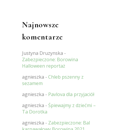
Najnowsze
komentarze
Justyna Druzynska
-
Zabezpieczone: Borowina
Halloween reportaż
agnieszka
-
Chleb pszenny z
sezamem
agnieszka
-
Pavlova dla przyjaciół
agnieszka
-
Śpiewajmy z dziećmi –
Ta Dorotka
agnieszka
-
Zabezpieczone: Bal
karnawałowy Borowina 2021