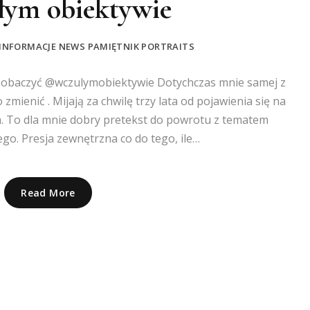
łym obiektywie
INFORMACJE
NEWS
PAMIĘTNIK
PORTRAITS
zobaczyć @wczulymobiektywie Dotychczas mnie samej z
o zmienić . Mijają za chwilę trzy lata od pojawienia się na
. To dla mnie dobry pretekst do powrotu z tematem
o. Presja zewnętrzna co do tego, ile…
Read More