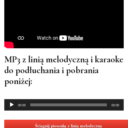
MP3 z linią melodyczną i karaoke
do podłuchania i pobrania
poniżej:
Odtwarzacz
00:00
00:00
plików
dźwiękowych
Ściągnij piosenkę z linią melodyczną