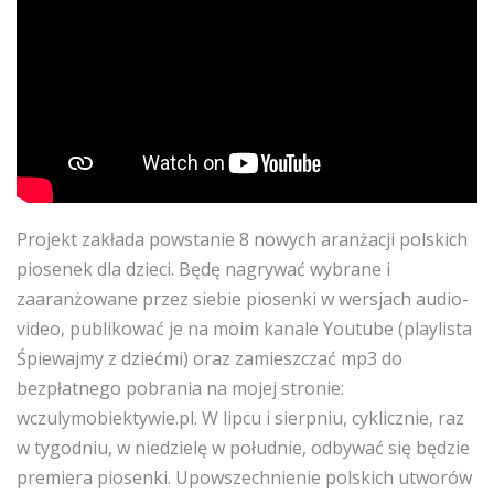
Projekt zakłada powstanie 8 nowych aranżacji polskich
piosenek dla dzieci. Będę nagrywać wybrane i
zaaranżowane przez siebie piosenki w wersjach audio-
video, publikować je na moim kanale Youtube (playlista
Śpiewajmy z dziećmi) oraz zamieszczać mp3 do
bezpłatnego pobrania na mojej stronie:
wczulymobiektywie.pl. W lipcu i sierpniu, cyklicznie, raz
w tygodniu, w niedzielę w południe, odbywać się będzie
premiera piosenki. Upowszechnienie polskich utworów