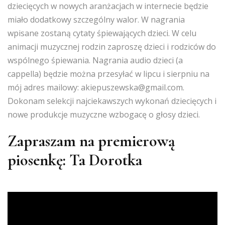
dziecięcych w nowych aranżacjach w internecie będzie
miało dodatkowy szczególny walor. W nagrania
wpisane zostaną cytaty śpiewających dzieci. W celu
animacji muzycznej rodzin zaproszę dzieci i rodziców do
wspólnego śpiewania. Nagrania audio dzieci (a
cappella) będzie można przesyłać w lipcu i sierpniu na
mój adres mailowy: akiepuszewska@gmail.com.
Dokonam selekcji najciekawszych wykonań dziecięcych i
nowe produkcje muzyczne wzbogacę o głosy dzieci.
Zapraszam na premierową
piosenkę: Ta Dorotka