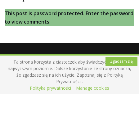
This post is password protected. Enter the password
to view comments.
Zgadzam się
Ta strona korzysta z ciasteczek aby świadczyć usługi na
O mnie
najwyższym poziomie. Dalsze korzystanie ze strony oznacza,
że zgadzasz się na ich użycie. Zapoznaj się z Polityką
Pomagam dostać się do źródeł autentyczności i
Prywatności .
Polityka prywatności
Manage cookies
zaakceptować upływający czas. Zamykam czułość i
miłość w kartach albumów. Daję przestrzeń na
marzenia, wzruszenie, chęć zmian, lekkość i zabawę,
spontaniczność i eksperymentowanie. Spotkajmy się w
czułym obiektywie
Aga Kiepuszewska – artystka fotografka