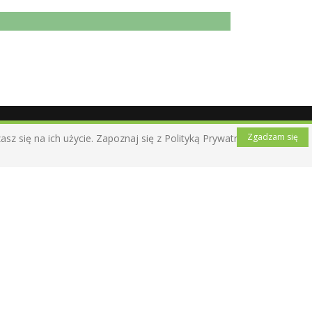
Zgadzam się
z się na ich użycie. Zapoznaj się z Polityką Prywatności .