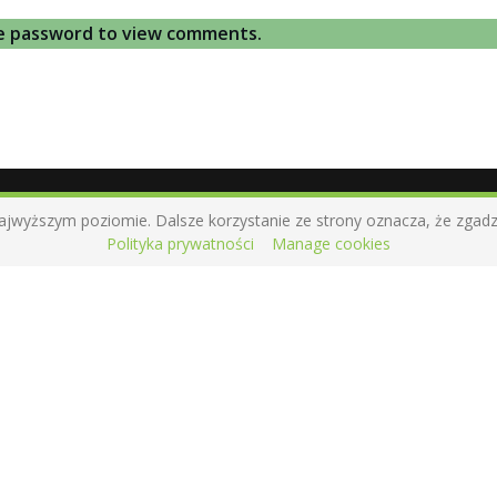
he password to view comments.
ajwyższym poziomie. Dalsze korzystanie ze strony oznacza, że zgadzas
Polityka prywatności
Manage cookies
Kontakt
ci
+48 697 475 597
kontakt@wczulymobiektywie.pl