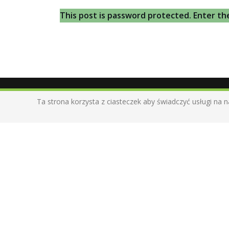
This post is password protected. Enter t
Ta strona korzysta z ciasteczek aby świadczyć usługi na n
O mnie
Pomagam dostać się do źródeł autentycznoś
i zaakceptować upływający czas. Zamykam
czułość i miłość w kartach albumów. Daję
przestrzeń na marzenia, wzruszenie, chęć
zmian, lekkość i zabawę, spontaniczność i