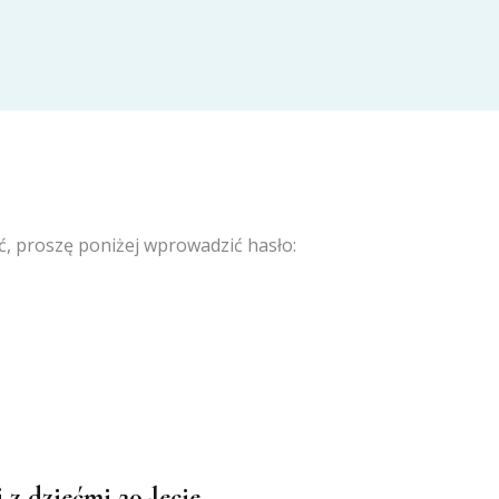
ć, proszę poniżej wprowadzić hasło:
z dziećmi 20-lecie –