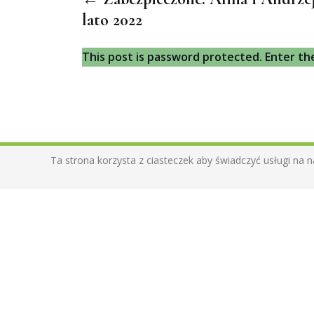
lato 2022
This post is password protected. Enter t
Ta strona korzysta z ciasteczek aby świadczyć usługi na n
O mnie
Pomagam dostać się do źródeł autentycznoś
i zaakceptować upływający czas. Zamykam
czułość i miłość w kartach albumów. Daję