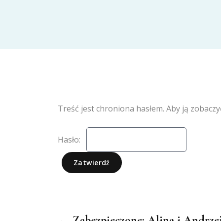
Treść jest chroniona hasłem. Aby ją zobaczy
Hasło:
← Zabezpieczone: Alina i Andrzej 