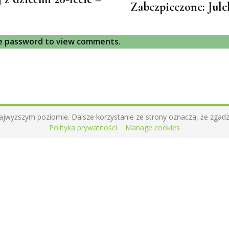
Zabezpieczone: Jul
he password to view comments.
ajwyższym poziomie. Dalsze korzystanie ze strony oznacza, że zgadzas
Polityka prywatności
Manage cookies
Kontakt
ci
+48 697 475 597
kontakt@wczulymobiektywie.pl